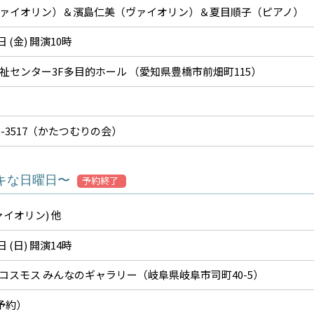
ァイオリン）＆濱島仁美（ヴァイオリン）＆夏目順子（ピアノ）
日 (金) 開演10時
祉センター3F多目的ホール （愛知県豊橋市前畑町115）
8180-3517（かたつむりの会）
キな日曜日〜
予約終了
イオリン) 他
日 (日) 開演14時
コスモス みんなのギャラリー（岐阜県岐阜市司町40-5）
予約）